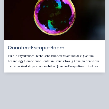
Quanten-Escape-Room
Für die Physikalisch-Technische Bundesanstalt und das Quantum
Technology Competence Center in Braunschweig konzipierten wir in
mehreren Workshops einen mobilen Quanten-Escape-Room. Ziel des
Projektes war es den Besucherinnen und Besuchern
Quantentechnologien, insbesondere in den Bereichen
Kommunikation, Sensorik und Computing, spielerisch
näherzubringen. In gemeinsamen Workshops erarbeiteten wir das
Konzept, die Rätselstränge, die Exponate und den Ablauf. Wichtig […]