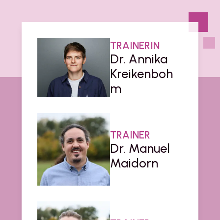
TRAINERIN
Dr. Annika
Kreikenboh
m
TRAINER
Dr. Manuel
Maidorn